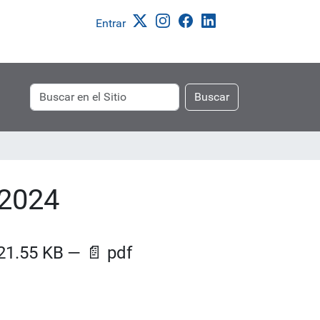
Entrar
Buscar
Búsqueda
Buscar
Avanzada…
-2024
21.55 KB
—
📄
pdf