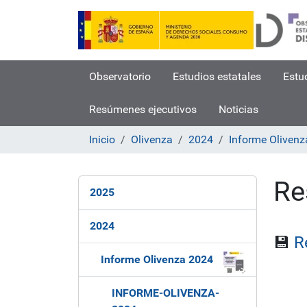
Observatorio
Estudios estatales
Estu
Resúmenes ejecutivos
Noticias
Inicio
Olivenza
2024
Informe Oliven
Re
N
2025
a
v
2024
e
💾
R
g
Informe Olivenza 2024
a
c
INFORME-OLIVENZA-
i