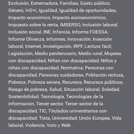
Exclusión
,
Extremadura
,
Familias
,
Gasto público
,
Género
,
I+D+i
,
Igualdad
,
Igualdad de oportunidades
,
Impacto económico
,
Impacto socioeconómico
,
Impuesto sobre la renta
,
IMSERSO
,
Inclusión laboral
,
Inclusión social
,
INE
,
Infancia
,
Informe FOESSA
,
Informe Olivenza
,
Informes
,
Innovación
,
Inserción
laboral
,
Internet
,
Investigación
,
IRPF
,
Lectura fácil
,
Legislación
,
Medio penitenciario
,
Medio rural
,
Mujeres
con discapacidad
,
Niñas con discapacidad
,
Niños y
niñas con discapacidad
,
Normativa
,
Personas con
discapacidad
,
Personas cuidadoras
,
Población reclusa
,
Pobreza
,
Pobreza severa
,
Recursos
,
Recursos públicos
,
Riesgo de pobreza
,
Salud
,
Situación laboral
,
Soledad
,
Sostenibilidad
,
Tecnología
,
Tecnologías de la
información
,
Tercer sector
,
Tercer sector de la
discapacidad
,
TIC
,
Titulados universitarios con
discapacidad
,
Trata
,
Universidad
,
Unión Europea
,
Vida
laboral
,
Violencia
,
Voto
y
Web
.