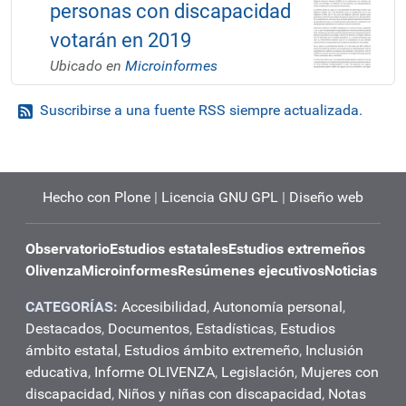
personas con discapacidad
votarán en 2019
Ubicado en
Microinformes
Suscribirse a una fuente RSS siempre actualizada.
Hecho con Plone
|
Licencia GNU GPL
|
Diseño web
Observatorio
Estudios estatales
Estudios extremeños
Olivenza
Microinformes
Resúmenes ejecutivos
Noticias
CATEGORÍAS:
Accesibilidad
,
Autonomía personal
,
Destacados
,
Documentos
,
Estadísticas
,
Estudios
ámbito estatal
,
Estudios ámbito extremeño
,
Inclusión
educativa
,
Informe OLIVENZA
,
Legislación
,
Mujeres con
discapacidad
,
Niños y niñas con discapacidad
,
Notas