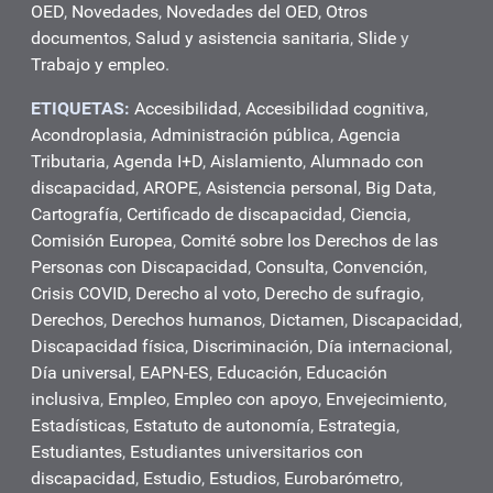
OED
,
Novedades
,
Novedades del OED
,
Otros
documentos
,
Salud y asistencia sanitaria
,
Slide
y
Trabajo y empleo
.
ETIQUETAS:
Accesibilidad
,
Accesibilidad cognitiva
,
Acondroplasia
,
Administración pública
,
Agencia
Tributaria
,
Agenda I+D
,
Aislamiento
,
Alumnado con
discapacidad
,
AROPE
,
Asistencia personal
,
Big Data
,
Cartografía
,
Certificado de discapacidad
,
Ciencia
,
Comisión Europea
,
Comité sobre los Derechos de las
Personas con Discapacidad
,
Consulta
,
Convención
,
Crisis COVID
,
Derecho al voto
,
Derecho de sufragio
,
Derechos
,
Derechos humanos
,
Dictamen
,
Discapacidad
,
Discapacidad física
,
Discriminación
,
Día internacional
,
Día universal
,
EAPN-ES
,
Educación
,
Educación
inclusiva
,
Empleo
,
Empleo con apoyo
,
Envejecimiento
,
Estadísticas
,
Estatuto de autonomía
,
Estrategia
,
Estudiantes
,
Estudiantes universitarios con
discapacidad
,
Estudio
,
Estudios
,
Eurobarómetro
,