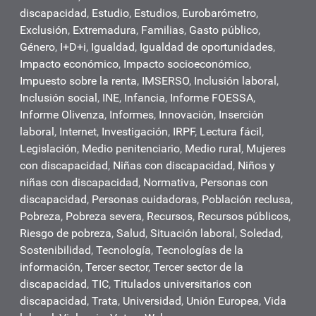
discapacidad
,
Estudio
,
Estudios
,
Eurobarómetro
,
Exclusión
,
Extremadura
,
Familias
,
Gasto público
,
Género
,
I+D+i
,
Igualdad
,
Igualdad de oportunidades
,
Impacto económico
,
Impacto socioeconómico
,
Impuesto sobre la renta
,
IMSERSO
,
Inclusión laboral
,
Inclusión social
,
INE
,
Infancia
,
Informe FOESSA
,
Informe Olivenza
,
Informes
,
Innovación
,
Inserción
laboral
,
Internet
,
Investigación
,
IRPF
,
Lectura fácil
,
Legislación
,
Medio penitenciario
,
Medio rural
,
Mujeres
con discapacidad
,
Niñas con discapacidad
,
Niños y
niñas con discapacidad
,
Normativa
,
Personas con
discapacidad
,
Personas cuidadoras
,
Población reclusa
,
Pobreza
,
Pobreza severa
,
Recursos
,
Recursos públicos
,
Riesgo de pobreza
,
Salud
,
Situación laboral
,
Soledad
,
Sostenibilidad
,
Tecnología
,
Tecnologías de la
información
,
Tercer sector
,
Tercer sector de la
discapacidad
,
TIC
,
Titulados universitarios con
discapacidad
,
Trata
,
Universidad
,
Unión Europea
,
Vida