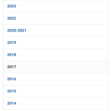
g
2023
a
c
2022
i
ó
2020-2021
n
2019
2018
2017
2016
2015
2014