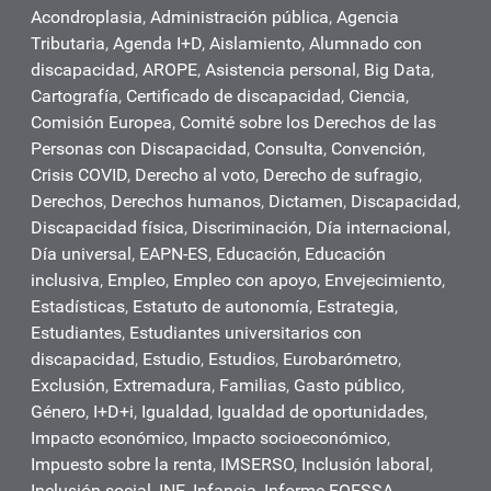
Acondroplasia
,
Administración pública
,
Agencia
Tributaria
,
Agenda I+D
,
Aislamiento
,
Alumnado con
discapacidad
,
AROPE
,
Asistencia personal
,
Big Data
,
Cartografía
,
Certificado de discapacidad
,
Ciencia
,
Comisión Europea
,
Comité sobre los Derechos de las
Personas con Discapacidad
,
Consulta
,
Convención
,
Crisis COVID
,
Derecho al voto
,
Derecho de sufragio
,
Derechos
,
Derechos humanos
,
Dictamen
,
Discapacidad
,
Discapacidad física
,
Discriminación
,
Día internacional
,
Día universal
,
EAPN-ES
,
Educación
,
Educación
inclusiva
,
Empleo
,
Empleo con apoyo
,
Envejecimiento
,
Estadísticas
,
Estatuto de autonomía
,
Estrategia
,
Estudiantes
,
Estudiantes universitarios con
discapacidad
,
Estudio
,
Estudios
,
Eurobarómetro
,
Exclusión
,
Extremadura
,
Familias
,
Gasto público
,
Género
,
I+D+i
,
Igualdad
,
Igualdad de oportunidades
,
Impacto económico
,
Impacto socioeconómico
,
Impuesto sobre la renta
,
IMSERSO
,
Inclusión laboral
,
Inclusión social
,
INE
,
Infancia
,
Informe FOESSA
,