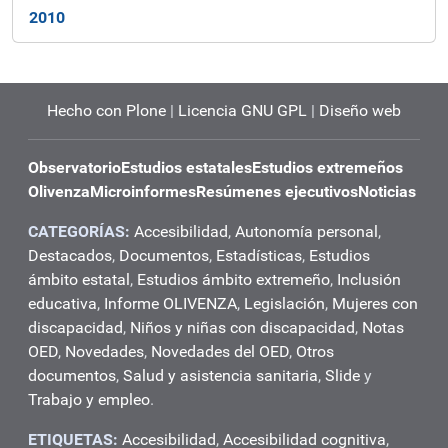
2010
Hecho con Plone
|
Licencia GNU GPL
|
Diseño web
Observatorio
Estudios estatales
Estudios extremeños
Olivenza
Microinformes
Resúmenes ejecutivos
Noticias
CATEGORÍAS:
Accesibilidad
,
Autonomía personal
,
Destacados
,
Documentos
,
Estadísticas
,
Estudios
ámbito estatal
,
Estudios ámbito extremeño
,
Inclusión
educativa
,
Informe OLIVENZA
,
Legislación
,
Mujeres con
discapacidad
,
Niños y niñas con discapacidad
,
Notas
OED
,
Novedades
,
Novedades del OED
,
Otros
documentos
,
Salud y asistencia sanitaria
,
Slide
y
Trabajo y empleo
.
ETIQUETAS:
Accesibilidad
,
Accesibilidad cognitiva
,