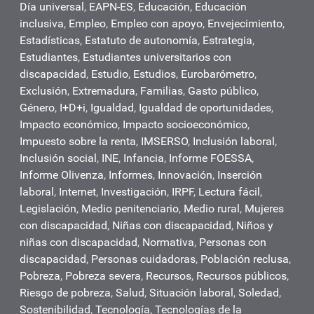
Día universal
,
EAPN-ES
,
Educación
,
Educación
inclusiva
,
Empleo
,
Empleo con apoyo
,
Envejecimiento
,
Estadísticas
,
Estatuto de autonomía
,
Estrategia
,
Estudiantes
,
Estudiantes universitarios con
discapacidad
,
Estudio
,
Estudios
,
Eurobarómetro
,
Exclusión
,
Extremadura
,
Familias
,
Gasto público
,
Género
,
I+D+i
,
Igualdad
,
Igualdad de oportunidades
,
Impacto económico
,
Impacto socioeconómico
,
Impuesto sobre la renta
,
IMSERSO
,
Inclusión laboral
,
Inclusión social
,
INE
,
Infancia
,
Informe FOESSA
,
Informe Olivenza
,
Informes
,
Innovación
,
Inserción
laboral
,
Internet
,
Investigación
,
IRPF
,
Lectura fácil
,
Legislación
,
Medio penitenciario
,
Medio rural
,
Mujeres
con discapacidad
,
Niñas con discapacidad
,
Niños y
niñas con discapacidad
,
Normativa
,
Personas con
discapacidad
,
Personas cuidadoras
,
Población reclusa
,
Pobreza
,
Pobreza severa
,
Recursos
,
Recursos públicos
,
Riesgo de pobreza
,
Salud
,
Situación laboral
,
Soledad
,
Sostenibilidad
,
Tecnología
,
Tecnologías de la