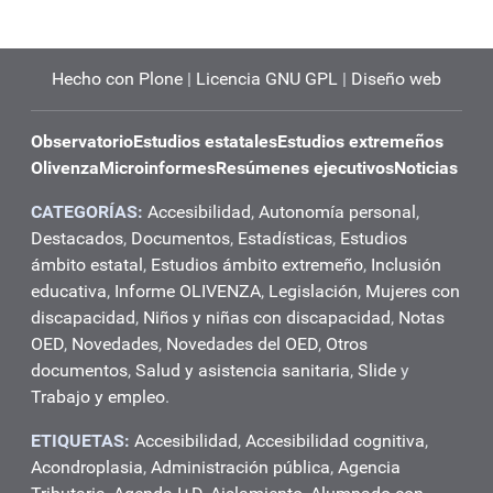
Hecho con Plone
|
Licencia GNU GPL
|
Diseño web
Observatorio
Estudios estatales
Estudios extremeños
Olivenza
Microinformes
Resúmenes ejecutivos
Noticias
CATEGORÍAS:
Accesibilidad
,
Autonomía personal
,
Destacados
,
Documentos
,
Estadísticas
,
Estudios
ámbito estatal
,
Estudios ámbito extremeño
,
Inclusión
educativa
,
Informe OLIVENZA
,
Legislación
,
Mujeres con
discapacidad
,
Niños y niñas con discapacidad
,
Notas
OED
,
Novedades
,
Novedades del OED
,
Otros
documentos
,
Salud y asistencia sanitaria
,
Slide
y
Trabajo y empleo
.
ETIQUETAS:
Accesibilidad
,
Accesibilidad cognitiva
,
Acondroplasia
,
Administración pública
,
Agencia