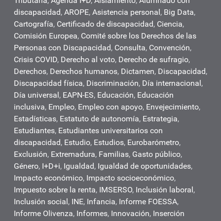
Tributaria
,
Agenda I+D
,
Aislamiento
,
Alumnado con
discapacidad
,
AROPE
,
Asistencia personal
,
Big Data
,
Cartografía
,
Certificado de discapacidad
,
Ciencia
,
Comisión Europea
,
Comité sobre los Derechos de las
Personas con Discapacidad
,
Consulta
,
Convención
,
Crisis COVID
,
Derecho al voto
,
Derecho de sufragio
,
Derechos
,
Derechos humanos
,
Dictamen
,
Discapacidad
,
Discapacidad física
,
Discriminación
,
Día internacional
,
Día universal
,
EAPN-ES
,
Educación
,
Educación
inclusiva
,
Empleo
,
Empleo con apoyo
,
Envejecimiento
,
Estadísticas
,
Estatuto de autonomía
,
Estrategia
,
Estudiantes
,
Estudiantes universitarios con
discapacidad
,
Estudio
,
Estudios
,
Eurobarómetro
,
Exclusión
,
Extremadura
,
Familias
,
Gasto público
,
Género
,
I+D+i
,
Igualdad
,
Igualdad de oportunidades
,
Impacto económico
,
Impacto socioeconómico
,
Impuesto sobre la renta
,
IMSERSO
,
Inclusión laboral
,
Inclusión social
,
INE
,
Infancia
,
Informe FOESSA
,
Informe Olivenza
,
Informes
,
Innovación
,
Inserción