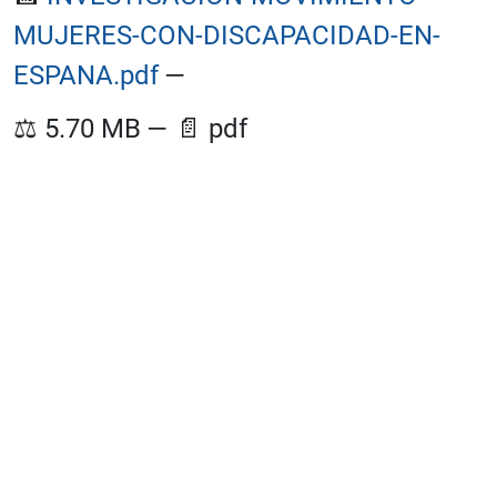
MUJERES-CON-DISCAPACIDAD-EN-
ESPANA.pdf
—
⚖️
5.70 MB
—
📄
pdf