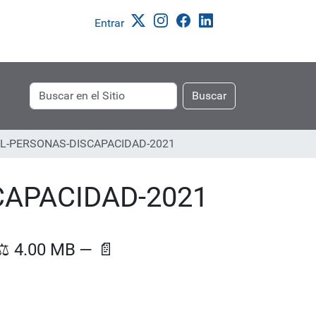
Entrar
Buscar
Búsqueda
Buscar
Avanzada…
L-PERSONAS-DISCAPACIDAD-2021
CAPACIDAD-2021
⚖️
4.00 MB
—
📄