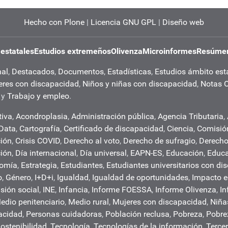
Hecho con Plone
|
Licencia GNU GPL
|
Diseño web
 estatales
Estudios extremeños
Olivenza
Microinformes
Resúmen
nal
,
Destacados
,
Documentos
,
Estadísticas
,
Estudios ámbito est
eres con discapacidad
,
Niños y niñas con discapacidad
,
Notas 
y
Trabajo y empleo
.
tiva
,
Acondroplasia
,
Administración pública
,
Agencia Tributaria
,
 Data
,
Cartografía
,
Certificado de discapacidad
,
Ciencia
,
Comisió
ión
,
Crisis COVID
,
Derecho al voto
,
Derecho de sufragio
,
Derech
ción
,
Día internacional
,
Día universal
,
EAPN-ES
,
Educación
,
Educa
nomía
,
Estrategia
,
Estudiantes
,
Estudiantes universitarios con di
o
,
Género
,
I+D+i
,
Igualdad
,
Igualdad de oportunidades
,
Impacto 
usión social
,
INE
,
Infancia
,
Informe FOESSA
,
Informe Olivenza
,
In
edio penitenciario
,
Medio rural
,
Mujeres con discapacidad
,
Niña
acidad
,
Personas cuidadoras
,
Población reclusa
,
Pobreza
,
Pobre
ostenibilidad
,
Tecnología
,
Tecnologías de la información
,
Tercer