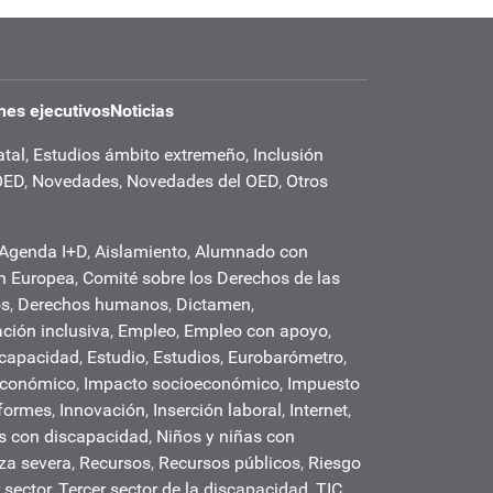
es ejecutivos
Noticias
atal
,
Estudios ámbito extremeño
,
Inclusión
OED
,
Novedades
,
Novedades del OED
,
Otros
Agenda I+D
,
Aislamiento
,
Alumnado con
n Europea
,
Comité sobre los Derechos de las
os
,
Derechos humanos
,
Dictamen
,
ción inclusiva
,
Empleo
,
Empleo con apoyo
,
scapacidad
,
Estudio
,
Estudios
,
Eurobarómetro
,
económico
,
Impacto socioeconómico
,
Impuesto
formes
,
Innovación
,
Inserción laboral
,
Internet
,
s con discapacidad
,
Niños y niñas con
za severa
,
Recursos
,
Recursos públicos
,
Riesgo
 sector
,
Tercer sector de la discapacidad
,
TIC
,