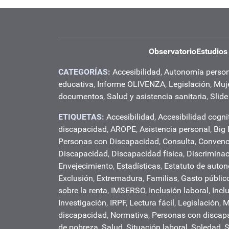
Observatorio
Estudios
CATEGORÍAS:
Accesibilidad
,
Autonomía perso
educativa
,
Informe OLIVENZA
,
Legislación
,
Muj
documentos
,
Salud y asistencia sanitaria
,
Slide
ETIQUETAS:
Accesibilidad
,
Accesibilidad cogni
discapacidad
,
AROPE
,
Asistencia personal
,
Big
Personas con Discapacidad
,
Consulta
,
Convenc
Discapacidad
,
Discapacidad física
,
Discrimina
Envejecimiento
,
Estadísticas
,
Estatuto de auto
Exclusión
,
Extremadura
,
Familias
,
Gasto públic
sobre la renta
,
IMSERSO
,
Inclusión laboral
,
Incl
Investigación
,
IRPF
,
Lectura fácil
,
Legislación
,
M
discapacidad
,
Normativa
,
Personas con discap
de pobreza
,
Salud
,
Situación laboral
,
Soledad
,
S