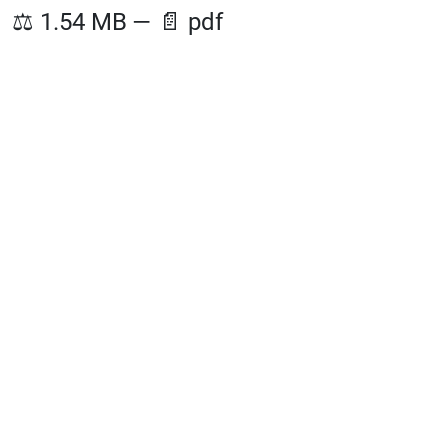
⚖️
1.54 MB
—
📄
pdf