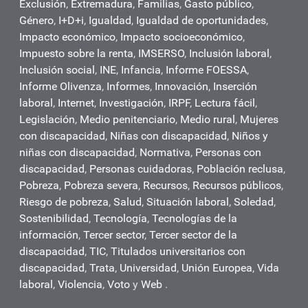
Exclusión
,
Extremadura
,
Familias
,
Gasto público
,
Género
,
I+D+i
,
Igualdad
,
Igualdad de oportunidades
,
Impacto económico
,
Impacto socioeconómico
,
Impuesto sobre la renta
,
IMSERSO
,
Inclusión laboral
,
Inclusión social
,
INE
,
Infancia
,
Informe FOESSA
,
Informe Olivenza
,
Informes
,
Innovación
,
Inserción
laboral
,
Internet
,
Investigación
,
IRPF
,
Lectura fácil
,
Legislación
,
Medio penitenciario
,
Medio rural
,
Mujeres
con discapacidad
,
Niñas con discapacidad
,
Niños y
niñas con discapacidad
,
Normativa
,
Personas con
discapacidad
,
Personas cuidadoras
,
Población reclusa
,
Pobreza
,
Pobreza severa
,
Recursos
,
Recursos públicos
,
Riesgo de pobreza
,
Salud
,
Situación laboral
,
Soledad
,
Sostenibilidad
,
Tecnología
,
Tecnologías de la
información
,
Tercer sector
,
Tercer sector de la
discapacidad
,
TIC
,
Titulados universitarios con
discapacidad
,
Trata
,
Universidad
,
Unión Europea
,
Vida
laboral
,
Violencia
,
Voto
y
Web
.