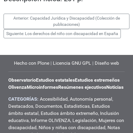
Anterior: Capacidad Jurídica y Discapacidad (Colección de
publicaciones)
Siguiente: Los derechos del niño con discapacidad en España
Hecho con Plone
|
Licencia GNU GPL
|
Diseño web
Observatorio
Estudios estatales
Estudios extremeños
Olivenza
Microinformes
Resúmenes ejecutivos
Noticias
CATEGORÍAS:
Accesibilidad
,
Autonomía personal
,
Destacados
,
Documentos
,
Estadísticas
,
Estudios
ámbito estatal
,
Estudios ámbito extremeño
,
Inclusión
educativa
,
Informe OLIVENZA
,
Legislación
,
Mujeres con
discapacidad
,
Niños y niñas con discapacidad
,
Notas