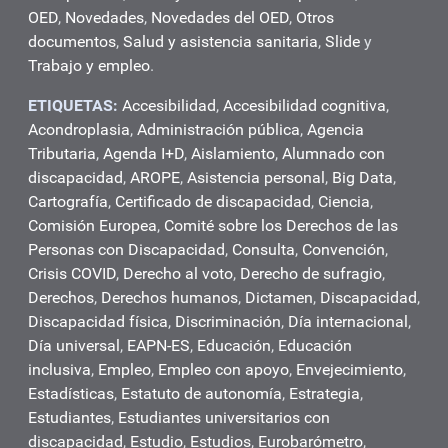
OED
,
Novedades
,
Novedades del OED
,
Otros
documentos
,
Salud y asistencia sanitaria
,
Slide
y
Trabajo y empleo
.
ETIQUETAS:
Accesibilidad
,
Accesibilidad cognitiva
,
Acondroplasia
,
Administración pública
,
Agencia
Tributaria
,
Agenda I+D
,
Aislamiento
,
Alumnado con
discapacidad
,
AROPE
,
Asistencia personal
,
Big Data
,
Cartografía
,
Certificado de discapacidad
,
Ciencia
,
Comisión Europea
,
Comité sobre los Derechos de las
Personas con Discapacidad
,
Consulta
,
Convención
,
Crisis COVID
,
Derecho al voto
,
Derecho de sufragio
,
Derechos
,
Derechos humanos
,
Dictamen
,
Discapacidad
,
Discapacidad física
,
Discriminación
,
Día internacional
,
Día universal
,
EAPN-ES
,
Educación
,
Educación
inclusiva
,
Empleo
,
Empleo con apoyo
,
Envejecimiento
,
Estadísticas
,
Estatuto de autonomía
,
Estrategia
,
Estudiantes
,
Estudiantes universitarios con
discapacidad
,
Estudio
,
Estudios
,
Eurobarómetro
,