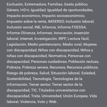
Exclusión
,
Extremadura
,
Familias
,
Gasto público
,
Género
,
I+D+i
,
Igualdad
,
Igualdad de oportunidades
,
Impacto económico
,
Impacto socioeconómico
,
Impuesto sobre la renta
,
IMSERSO
,
Inclusión laboral
,
Inclusión social
,
INE
,
Infancia
,
Informe FOESSA
,
Informe Olivenza
,
Informes
,
Innovación
,
Inserción
laboral
,
Internet
,
Investigación
,
IRPF
,
Lectura fácil
,
Legislación
,
Medio penitenciario
,
Medio rural
,
Mujeres
con discapacidad
,
Niñas con discapacidad
,
Niños y
niñas con discapacidad
,
Normativa
,
Personas con
discapacidad
,
Personas cuidadoras
,
Población reclusa
,
Pobreza
,
Pobreza severa
,
Recursos
,
Recursos públicos
,
Riesgo de pobreza
,
Salud
,
Situación laboral
,
Soledad
,
Sostenibilidad
,
Tecnología
,
Tecnologías de la
información
,
Tercer sector
,
Tercer sector de la
discapacidad
,
TIC
,
Titulados universitarios con
discapacidad
,
Trata
,
Universidad
,
Unión Europea
,
Vida
laboral
,
Violencia
,
Voto
y
Web
.