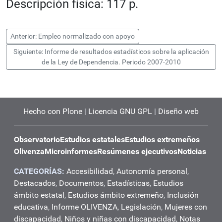
Descripción física: 117 p.
Anterior: Empleo normalizado con apoyo
Siguiente: Informe de resultados estadísticos sobre la aplicación
de la Ley de Dependencia. Periodo 2007‐2010
Hecho con Plone
|
Licencia GNU GPL
|
Diseño web
Observatorio
Estudios estatales
Estudios extremeños
Olivenza
Microinformes
Resúmenes ejecutivos
Noticias
CATEGORÍAS:
Accesibilidad
,
Autonomía personal
,
Destacados
,
Documentos
,
Estadísticas
,
Estudios
ámbito estatal
,
Estudios ámbito extremeño
,
Inclusión
educativa
,
Informe OLIVENZA
,
Legislación
,
Mujeres con
discapacidad
,
Niños y niñas con discapacidad
,
Notas