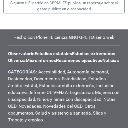
Siguiente: El periódico CERMI.ES publica un reportaje sobre el
gasto público en discapacidad
Hecho con Plone
|
Licencia GNU GPL
|
Diseño web
Observatorio
Estudios estatales
Estudios extremeños
Olivenza
Microinformes
Resúmenes ejecutivos
Noticias
CATEGORÍAS:
Accesibilidad
,
Autonomía personal
,
Destacados
,
Documentos
,
Estadísticas
,
Estudios
ámbito estatal
,
Estudios ámbito extremeño
,
Inclusión
educativa
,
Informe OLIVENZA
,
Legislación
,
Mujeres con
discapacidad
,
Niños y niñas con discapacidad
,
Notas
OED
,
Novedades
,
Novedades del OED
,
Otros
documentos
,
Salud y asistencia sanitaria
,
Slide
y
Trabajo y empleo
.