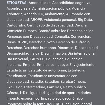
ETIQUETAS:
Accesibilidad
,
Accesibilidad cognitiva
,
Acondroplasia
,
Administración pública
,
Agencia
Tributaria
,
Agenda I+D
,
Aislamiento
,
Alumnado con
discapacidad
,
AROPE
,
Asistencia personal
,
Big Data
,
Cartografía
,
Certificado de discapacidad
,
Ciencia
,
Comisión Europea
,
Comité sobre los Derechos de las
Personas con Discapacidad
,
Consulta
,
Convención
,
Crisis COVID
,
Derecho al voto
,
Derecho de sufragio
,
Derechos
,
Derechos humanos
,
Dictamen
,
Discapacidad
,
Discapacidad física
,
Discriminación
,
Día internacional
,
Día universal
,
EAPN-ES
,
Educación
,
Educación
inclusiva
,
Empleo
,
Empleo con apoyo
,
Envejecimiento
,
Estadísticas
,
Estatuto de autonomía
,
Estrategia
,
Estudiantes
,
Estudiantes universitarios con
discapacidad
,
Estudio
,
Estudios
,
Eurobarómetro
,
Exclusión
,
Extremadura
,
Familias
,
Gasto público
,
Género
,
I+D+i
,
Igualdad
,
Igualdad de oportunidades
,
Impacto económico
,
Impacto socioeconómico
,
Impuesto sobre la renta
,
IMSERSO
,
Inclusión laboral
,