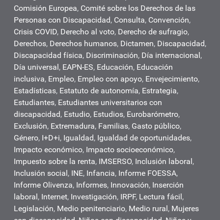
Comisión Europea
,
Comité sobre los Derechos de las
Personas con Discapacidad
,
Consulta
,
Convención
,
Crisis COVID
,
Derecho al voto
,
Derecho de sufragio
,
Derechos
,
Derechos humanos
,
Dictamen
,
Discapacidad
,
Discapacidad física
,
Discriminación
,
Día internacional
,
Día universal
,
EAPN-ES
,
Educación
,
Educación
inclusiva
,
Empleo
,
Empleo con apoyo
,
Envejecimiento
,
Estadísticas
,
Estatuto de autonomía
,
Estrategia
,
Estudiantes
,
Estudiantes universitarios con
discapacidad
,
Estudio
,
Estudios
,
Eurobarómetro
,
Exclusión
,
Extremadura
,
Familias
,
Gasto público
,
Género
,
I+D+i
,
Igualdad
,
Igualdad de oportunidades
,
Impacto económico
,
Impacto socioeconómico
,
Impuesto sobre la renta
,
IMSERSO
,
Inclusión laboral
,
Inclusión social
,
INE
,
Infancia
,
Informe FOESSA
,
Informe Olivenza
,
Informes
,
Innovación
,
Inserción
laboral
,
Internet
,
Investigación
,
IRPF
,
Lectura fácil
,
Legislación
,
Medio penitenciario
,
Medio rural
,
Mujeres