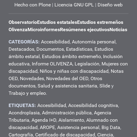
Hecho con Plone
|
Licencia GNU GPL
|
Diseño web
Observatorio
Estudios estatales
Estudios extremeños
Olivenza
Microinformes
Resúmenes ejecutivos
Noticias
CATEGORÍAS:
Accesibilidad
,
Autonomía personal
,
Destacados
,
Documentos
,
Estadísticas
,
Estudios
ámbito estatal
,
Estudios ámbito extremeño
,
Inclusión
educativa
,
Informe OLIVENZA
,
Legislación
,
Mujeres con
discapacidad
,
Niños y niñas con discapacidad
,
Notas
OED
,
Novedades
,
Novedades del OED
,
Otros
documentos
,
Salud y asistencia sanitaria
,
Slide
y
Trabajo y empleo
.
ETIQUETAS:
Accesibilidad
,
Accesibilidad cognitiva
,
Acondroplasia
,
Administración pública
,
Agencia
Tributaria
,
Agenda I+D
,
Aislamiento
,
Alumnado con
discapacidad
,
AROPE
,
Asistencia personal
,
Big Data
,
Cartografía
,
Certificado de discapacidad
,
Ciencia
,