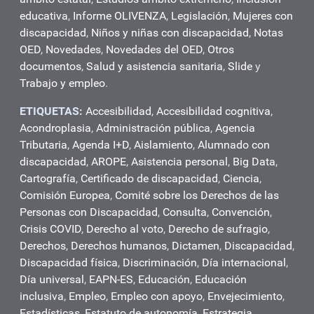
educativa
,
Informe OLIVENZA
,
Legislación
,
Mujeres con
discapacidad
,
Niños y niñas con discapacidad
,
Notas
OED
,
Novedades
,
Novedades del OED
,
Otros
documentos
,
Salud y asistencia sanitaria
,
Slide
y
Trabajo y empleo
.
ETIQUETAS:
Accesibilidad
,
Accesibilidad cognitiva
,
Acondroplasia
,
Administración pública
,
Agencia
Tributaria
,
Agenda I+D
,
Aislamiento
,
Alumnado con
discapacidad
,
AROPE
,
Asistencia personal
,
Big Data
,
Cartografía
,
Certificado de discapacidad
,
Ciencia
,
Comisión Europea
,
Comité sobre los Derechos de las
Personas con Discapacidad
,
Consulta
,
Convención
,
Crisis COVID
,
Derecho al voto
,
Derecho de sufragio
,
Derechos
,
Derechos humanos
,
Dictamen
,
Discapacidad
,
Discapacidad física
,
Discriminación
,
Día internacional
,
Día universal
,
EAPN-ES
,
Educación
,
Educación
inclusiva
,
Empleo
,
Empleo con apoyo
,
Envejecimiento
,
Estadísticas
,
Estatuto de autonomía
,
Estrategia
,