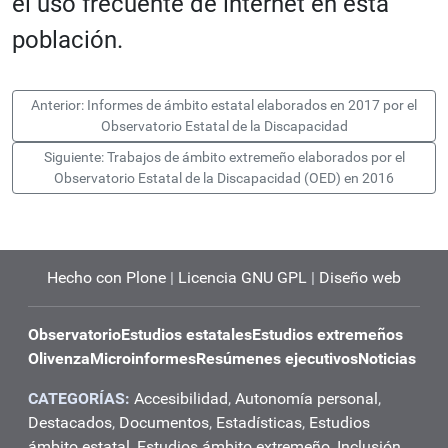
el uso frecuente de internet en esta
población.
Anterior: Informes de ámbito estatal elaborados en 2017 por el
Observatorio Estatal de la Discapacidad
Siguiente: Trabajos de ámbito extremeño elaborados por el
Observatorio Estatal de la Discapacidad (OED) en 2016
Hecho con Plone
|
Licencia GNU GPL
|
Diseño web
Observatorio
Estudios estatales
Estudios extremeños
Olivenza
Microinformes
Resúmenes ejecutivos
Noticias
CATEGORÍAS:
Accesibilidad
,
Autonomía personal
,
Destacados
,
Documentos
,
Estadísticas
,
Estudios
ámbito estatal
,
Estudios ámbito extremeño
,
Inclusión