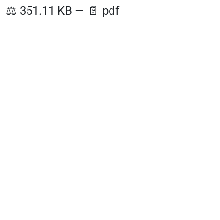
⚖️
351.11 KB
—
📄
pdf