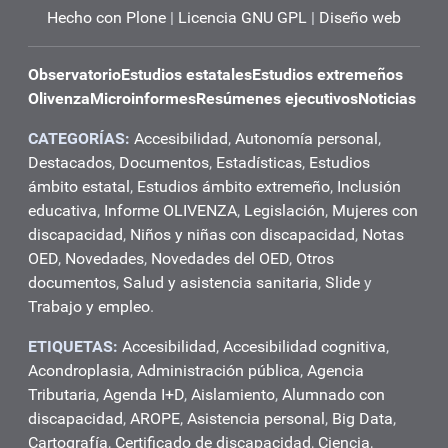
Hecho con Plone
|
Licencia GNU GPL
|
Diseño web
Observatorio
Estudios estatales
Estudios extremeños
Olivenza
Microinformes
Resúmenes ejecutivos
Noticias
CATEGORÍAS:
Accesibilidad
,
Autonomía personal
,
Destacados
,
Documentos
,
Estadísticas
,
Estudios
ámbito estatal
,
Estudios ámbito extremeño
,
Inclusión
educativa
,
Informe OLIVENZA
,
Legislación
,
Mujeres con
discapacidad
,
Niños y niñas con discapacidad
,
Notas
OED
,
Novedades
,
Novedades del OED
,
Otros
documentos
,
Salud y asistencia sanitaria
,
Slide
y
Trabajo y empleo
.
ETIQUETAS:
Accesibilidad
,
Accesibilidad cognitiva
,
Acondroplasia
,
Administración pública
,
Agencia
Tributaria
,
Agenda I+D
,
Aislamiento
,
Alumnado con
discapacidad
,
AROPE
,
Asistencia personal
,
Big Data
,
Cartografía
,
Certificado de discapacidad
,
Ciencia
,