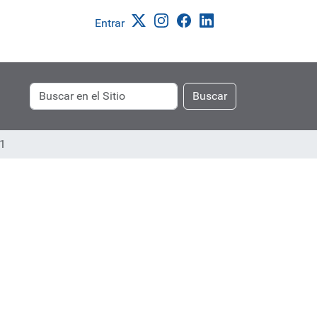
Entrar
Buscar
Búsqueda
Buscar
Avanzada…
1