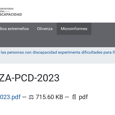
dios extremeños
Olivenza
Microinformes
e las personas con discapacidad experimenta dificultades para ll
ZA-PCD-2023
023.pdf
—
⚖️
715.60 KB
—
📄
pdf