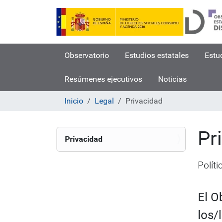
Observatorio
Estudios estatales
Estu
Resúmenes ejecutivos
Noticias
Inicio
Legal
Privacidad
Pr
N
Privacidad
a
v
Políti
e
g
a
El O
c
los/
i