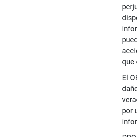
perj
disp
info
pued
acci
que 
El O
daño
vera
por 
info