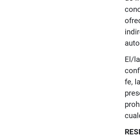
conc
ofre
indi
auto
El/l
conf
fe, 
pres
proh
cual
RES