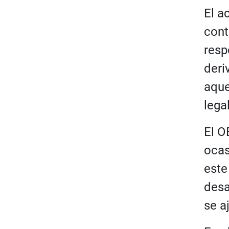
El a
cont
resp
deri
aque
lega
El O
ocas
este
desa
se a