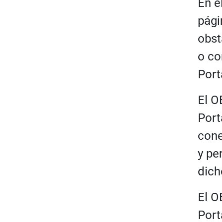
En e
pági
obst
o co
Port
El O
Port
cone
y pe
dich
El O
Port