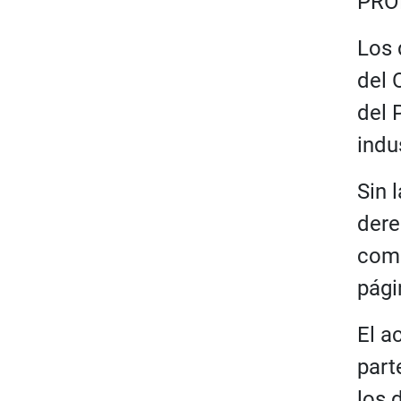
PRO
Los 
del 
del 
indu
Sin 
dere
como
pági
El a
part
los 