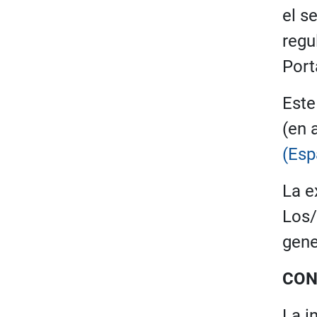
ó
el s
n
regu
Port
Este
(en 
(Esp
La e
Los/
gene
CON
La i