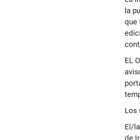
la p
que 
edic
cont
EL O
avis
port
temp
Los 
El/l
de I