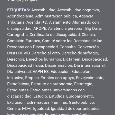
ETIQUETAS:
Accesibilidad
,
Accesibilidad cognitiva
,
Acondroplasia
,
Administración pública
,
Agencia
Tributaria
,
Agenda I+D
,
Aislamiento
,
Alumnado con
discapacidad
,
AROPE
,
Asistencia personal
,
Big Data
,
Cartografía
,
Certificado de discapacidad
,
Ciencia
,
Comisión Europea
,
Comité sobre los Derechos de las
Personas con Discapacidad
,
Consulta
,
Convención
,
Crisis COVID
,
Derecho al voto
,
Derecho de sufragio
,
Derechos
,
Derechos humanos
,
Dictamen
,
Discapacidad
,
Discapacidad física
,
Discriminación
,
Día internacional
,
Día universal
,
EAPN-ES
,
Educación
,
Educación
inclusiva
,
Empleo
,
Empleo con apoyo
,
Envejecimiento
,
Estadísticas
,
Estatuto de autonomía
,
Estrategia
,
Estudiantes
,
Estudiantes universitarios con
discapacidad
,
Estudio
,
Estudios
,
Eurobarómetro
,
Exclusión
,
Extremadura
,
Familias
,
Gasto público
,
Género
,
I+D+i
,
Igualdad
,
Igualdad de oportunidades
,
Impacto económico
,
Impacto socioeconómico
,