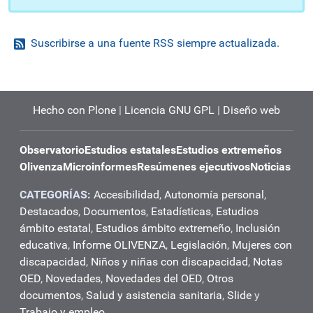
Suscribirse a una fuente RSS siempre actualizada.
Hecho con Plone
|
Licencia GNU GPL
|
Diseño web
Observatorio
Estudios estatales
Estudios extremeños
Olivenza
Microinformes
Resúmenes ejecutivos
Noticias
CATEGORÍAS:
Accesibilidad
,
Autonomía personal
,
Destacados
,
Documentos
,
Estadísticas
,
Estudios
ámbito estatal
,
Estudios ámbito extremeño
,
Inclusión
educativa
,
Informe OLIVENZA
,
Legislación
,
Mujeres con
discapacidad
,
Niños y niñas con discapacidad
,
Notas
OED
,
Novedades
,
Novedades del OED
,
Otros
documentos
,
Salud y asistencia sanitaria
,
Slide
y
Trabajo y empleo
.