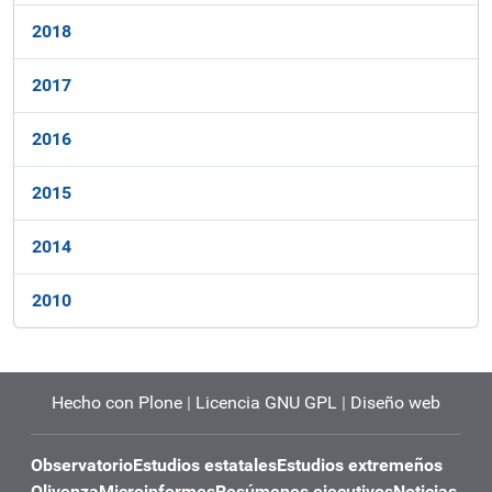
2018
2017
2016
2015
2014
2010
Hecho con Plone
|
Licencia GNU GPL
|
Diseño web
Observatorio
Estudios estatales
Estudios extremeños
Olivenza
Microinformes
Resúmenes ejecutivos
Noticias