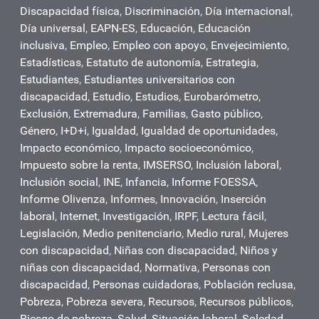
Discapacidad física
,
Discriminación
,
Día internacional
,
Día universal
,
EAPN-ES
,
Educación
,
Educación
inclusiva
,
Empleo
,
Empleo con apoyo
,
Envejecimiento
,
Estadísticas
,
Estatuto de autonomía
,
Estrategia
,
Estudiantes
,
Estudiantes universitarios con
discapacidad
,
Estudio
,
Estudios
,
Eurobarómetro
,
Exclusión
,
Extremadura
,
Familias
,
Gasto público
,
Género
,
I+D+i
,
Igualdad
,
Igualdad de oportunidades
,
Impacto económico
,
Impacto socioeconómico
,
Impuesto sobre la renta
,
IMSERSO
,
Inclusión laboral
,
Inclusión social
,
INE
,
Infancia
,
Informe FOESSA
,
Informe Olivenza
,
Informes
,
Innovación
,
Inserción
laboral
,
Internet
,
Investigación
,
IRPF
,
Lectura fácil
,
Legislación
,
Medio penitenciario
,
Medio rural
,
Mujeres
con discapacidad
,
Niñas con discapacidad
,
Niños y
niñas con discapacidad
,
Normativa
,
Personas con
discapacidad
,
Personas cuidadoras
,
Población reclusa
,
Pobreza
,
Pobreza severa
,
Recursos
,
Recursos públicos
,
Riesgo de pobreza
,
Salud
,
Situación laboral
,
Soledad
,