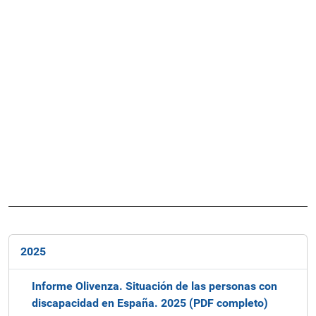
N
2025
a
v
Informe Olivenza. Situación de las personas con
e
discapacidad en España. 2025 (PDF completo)
g