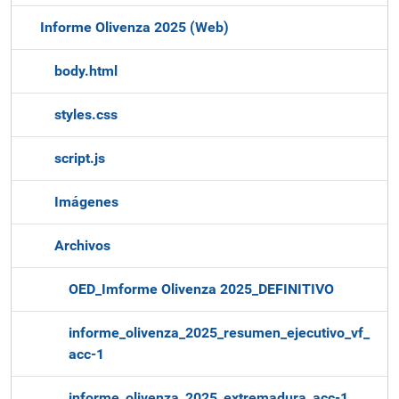
a
Informe Olivenza 2025 (Web)
c
i
body.html
ó
n
styles.css
script.js
Imágenes
Archivos
OED_Imforme Olivenza 2025_DEFINITIVO
informe_olivenza_2025_resumen_ejecutivo_vf_
acc-1
informe_olivenza_2025_extremadura_acc-1