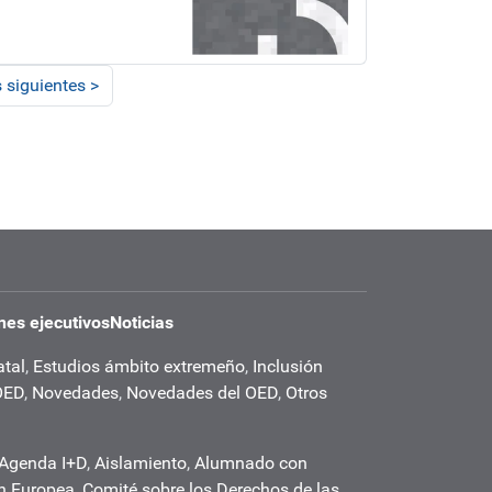
 siguientes
>
es ejecutivos
Noticias
atal
,
Estudios ámbito extremeño
,
Inclusión
OED
,
Novedades
,
Novedades del OED
,
Otros
Agenda I+D
,
Aislamiento
,
Alumnado con
n Europea
,
Comité sobre los Derechos de las