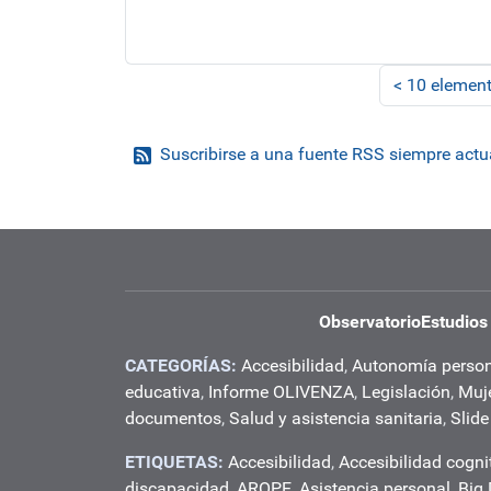
<
10 element
Suscribirse a una fuente RSS siempre actu
Observatorio
Estudios
CATEGORÍAS:
Accesibilidad
,
Autonomía perso
educativa
,
Informe OLIVENZA
,
Legislación
,
Muj
documentos
,
Salud y asistencia sanitaria
,
Slide
ETIQUETAS:
Accesibilidad
,
Accesibilidad cogni
discapacidad
,
AROPE
,
Asistencia personal
,
Big