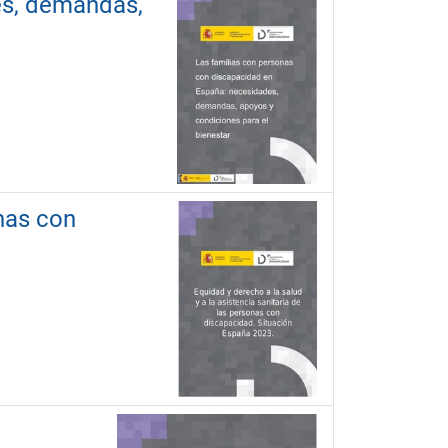
es, demandas,
onas con