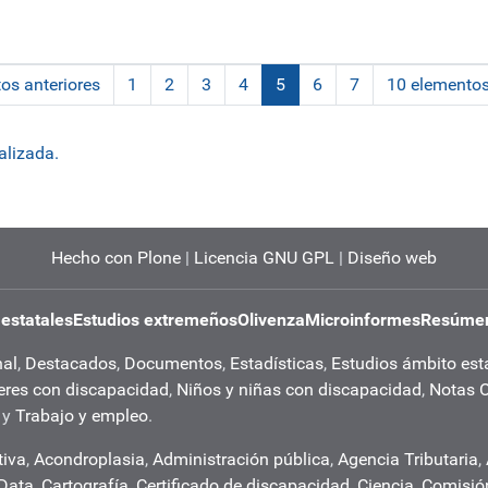
os anteriores
1
2
3
4
5
6
7
10 elementos
(actual)
alizada.
Hecho con Plone
|
Licencia GNU GPL
|
Diseño web
 estatales
Estudios extremeños
Olivenza
Microinformes
Resúmen
nal
,
Destacados
,
Documentos
,
Estadísticas
,
Estudios ámbito est
eres con discapacidad
,
Niños y niñas con discapacidad
,
Notas 
y
Trabajo y empleo
.
tiva
,
Acondroplasia
,
Administración pública
,
Agencia Tributaria
,
 Data
,
Cartografía
,
Certificado de discapacidad
,
Ciencia
,
Comisió