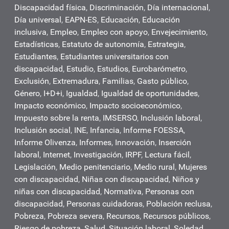
Discapacidad física
,
Discriminación
,
Día internacional
,
Día universal
,
EAPN-ES
,
Educación
,
Educación
inclusiva
,
Empleo
,
Empleo con apoyo
,
Envejecimiento
,
Estadísticas
,
Estatuto de autonomía
,
Estrategia
,
Estudiantes
,
Estudiantes universitarios con
discapacidad
,
Estudio
,
Estudios
,
Eurobarómetro
,
Exclusión
,
Extremadura
,
Familias
,
Gasto público
,
Género
,
I+D+i
,
Igualdad
,
Igualdad de oportunidades
,
Impacto económico
,
Impacto socioeconómico
,
Impuesto sobre la renta
,
IMSERSO
,
Inclusión laboral
,
Inclusión social
,
INE
,
Infancia
,
Informe FOESSA
,
Informe Olivenza
,
Informes
,
Innovación
,
Inserción
laboral
,
Internet
,
Investigación
,
IRPF
,
Lectura fácil
,
Legislación
,
Medio penitenciario
,
Medio rural
,
Mujeres
con discapacidad
,
Niñas con discapacidad
,
Niños y
niñas con discapacidad
,
Normativa
,
Personas con
discapacidad
,
Personas cuidadoras
,
Población reclusa
,
Pobreza
,
Pobreza severa
,
Recursos
,
Recursos públicos
,
Riesgo de pobreza
,
Salud
,
Situación laboral
,
Soledad
,