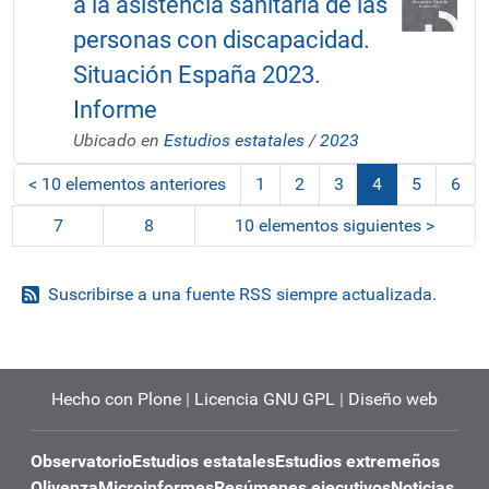
a la asistencia sanitaria de las
personas con discapacidad.
Situación España 2023.
Informe
Ubicado en
Estudios estatales
/
2023
<
10 elementos anteriores
1
2
3
4
5
6
(actual)
7
8
10 elementos siguientes
>
Suscribirse a una fuente RSS siempre actualizada.
Hecho con Plone
|
Licencia GNU GPL
|
Diseño web
Observatorio
Estudios estatales
Estudios extremeños
Olivenza
Microinformes
Resúmenes ejecutivos
Noticias