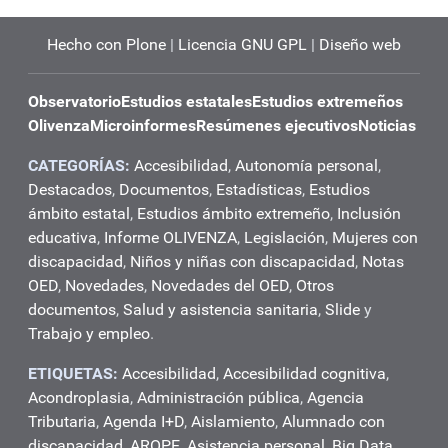
Hecho con Plone
|
Licencia GNU GPL
|
Diseño web
Observatorio
Estudios estatales
Estudios extremeños
Olivenza
Microinformes
Resúmenes ejecutivos
Noticias
CATEGORÍAS:
Accesibilidad
,
Autonomía personal
,
Destacados
,
Documentos
,
Estadísticas
,
Estudios
ámbito estatal
,
Estudios ámbito extremeño
,
Inclusión
educativa
,
Informe OLIVENZA
,
Legislación
,
Mujeres con
discapacidad
,
Niños y niñas con discapacidad
,
Notas
OED
,
Novedades
,
Novedades del OED
,
Otros
documentos
,
Salud y asistencia sanitaria
,
Slide
y
Trabajo y empleo
.
ETIQUETAS:
Accesibilidad
,
Accesibilidad cognitiva
,
Acondroplasia
,
Administración pública
,
Agencia
Tributaria
,
Agenda I+D
,
Aislamiento
,
Alumnado con
discapacidad
,
AROPE
,
Asistencia personal
,
Big Data
,