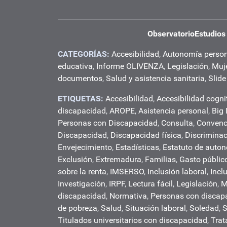
Observatorio
Estudios
CATEGORÍAS:
Accesibilidad
,
Autonomía perso
educativa
,
Informe OLIVENZA
,
Legislación
,
Muj
documentos
,
Salud y asistencia sanitaria
,
Slide
ETIQUETAS:
Accesibilidad
,
Accesibilidad cogni
discapacidad
,
AROPE
,
Asistencia personal
,
Big
Personas con Discapacidad
,
Consulta
,
Convenc
Discapacidad
,
Discapacidad física
,
Discrimina
Envejecimiento
,
Estadísticas
,
Estatuto de auto
Exclusión
,
Extremadura
,
Familias
,
Gasto públic
sobre la renta
,
IMSERSO
,
Inclusión laboral
,
Incl
Investigación
,
IRPF
,
Lectura fácil
,
Legislación
,
M
discapacidad
,
Normativa
,
Personas con discap
de pobreza
,
Salud
,
Situación laboral
,
Soledad
,
S
Titulados universitarios con discapacidad
,
Trat