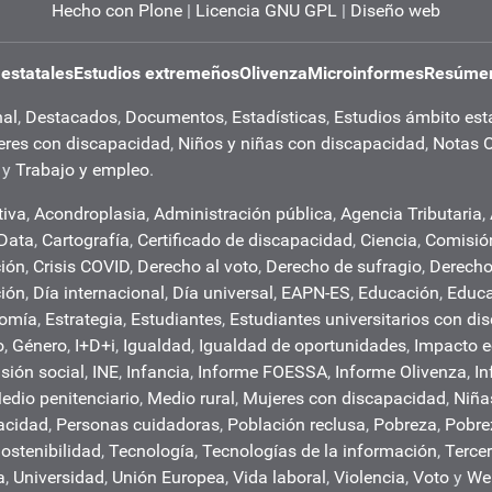
Hecho con Plone
|
Licencia GNU GPL
|
Diseño web
 estatales
Estudios extremeños
Olivenza
Microinformes
Resúmen
nal
,
Destacados
,
Documentos
,
Estadísticas
,
Estudios ámbito est
eres con discapacidad
,
Niños y niñas con discapacidad
,
Notas 
y
Trabajo y empleo
.
tiva
,
Acondroplasia
,
Administración pública
,
Agencia Tributaria
,
 Data
,
Cartografía
,
Certificado de discapacidad
,
Ciencia
,
Comisió
ión
,
Crisis COVID
,
Derecho al voto
,
Derecho de sufragio
,
Derech
ción
,
Día internacional
,
Día universal
,
EAPN-ES
,
Educación
,
Educa
nomía
,
Estrategia
,
Estudiantes
,
Estudiantes universitarios con di
o
,
Género
,
I+D+i
,
Igualdad
,
Igualdad de oportunidades
,
Impacto 
usión social
,
INE
,
Infancia
,
Informe FOESSA
,
Informe Olivenza
,
In
edio penitenciario
,
Medio rural
,
Mujeres con discapacidad
,
Niña
acidad
,
Personas cuidadoras
,
Población reclusa
,
Pobreza
,
Pobre
ostenibilidad
,
Tecnología
,
Tecnologías de la información
,
Tercer
a
,
Universidad
,
Unión Europea
,
Vida laboral
,
Violencia
,
Voto
y
We