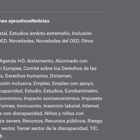
es ejecutivos
Noticias
atal
,
Estudios ámbito extremeño
,
Inclusión
OED
,
Novedades
,
Novedades del OED
,
Otros
Agenda I+D
,
Aislamiento
,
Alumnado con
n Europea
,
Comité sobre los Derechos de las
os
,
Derechos humanos
,
Dictamen
,
ción inclusiva
,
Empleo
,
Empleo con apoyo
,
scapacidad
,
Estudio
,
Estudios
,
Eurobarómetro
,
económico
,
Impacto socioeconómico
,
Impuesto
formes
,
Innovación
,
Inserción laboral
,
Internet
,
s con discapacidad
,
Niños y niñas con
za severa
,
Recursos
,
Recursos públicos
,
Riesgo
 sector
,
Tercer sector de la discapacidad
,
TIC
,
b
.