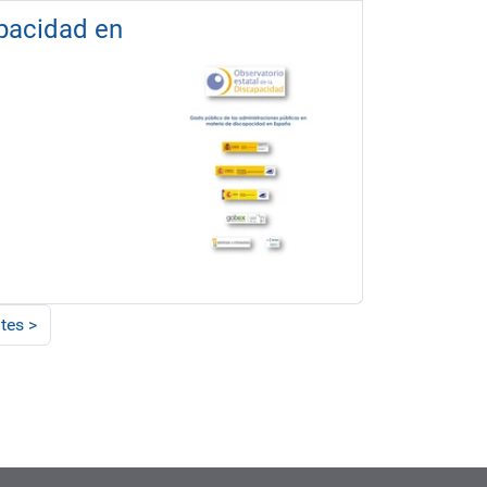
apacidad en
tes
>