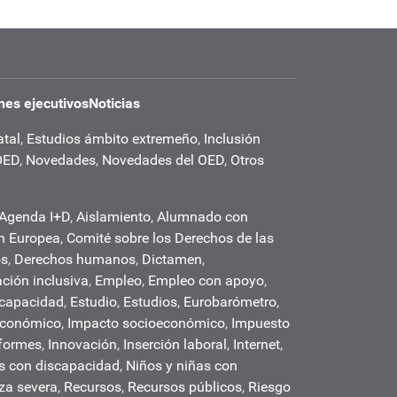
es ejecutivos
Noticias
atal
,
Estudios ámbito extremeño
,
Inclusión
OED
,
Novedades
,
Novedades del OED
,
Otros
Agenda I+D
,
Aislamiento
,
Alumnado con
n Europea
,
Comité sobre los Derechos de las
os
,
Derechos humanos
,
Dictamen
,
ción inclusiva
,
Empleo
,
Empleo con apoyo
,
scapacidad
,
Estudio
,
Estudios
,
Eurobarómetro
,
económico
,
Impacto socioeconómico
,
Impuesto
formes
,
Innovación
,
Inserción laboral
,
Internet
,
s con discapacidad
,
Niños y niñas con
za severa
,
Recursos
,
Recursos públicos
,
Riesgo