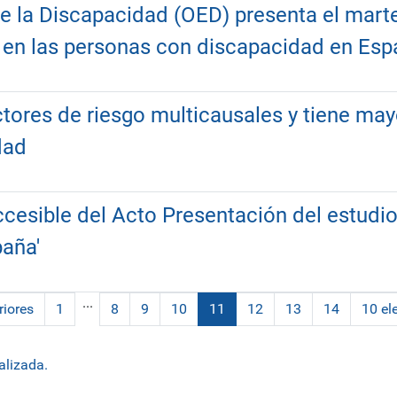
de la Discapacidad (OED) presenta el mart
o en las personas con discapacidad en Es
ctores de riesgo multicausales y tiene may
dad
cesible del Acto Presentación del estudio 
aña'
...
riores
1
8
9
10
11
12
13
14
10 el
(actual)
alizada.