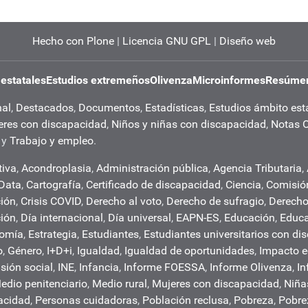
Hecho con Plone
|
Licencia GNU GPL
|
Diseño web
 estatales
Estudios extremeños
Olivenza
Microinformes
Resúmen
nal
,
Destacados
,
Documentos
,
Estadísticas
,
Estudios ámbito est
eres con discapacidad
,
Niños y niñas con discapacidad
,
Notas 
y
Trabajo y empleo
.
tiva
,
Acondroplasia
,
Administración pública
,
Agencia Tributaria
,
 Data
,
Cartografía
,
Certificado de discapacidad
,
Ciencia
,
Comisió
ión
,
Crisis COVID
,
Derecho al voto
,
Derecho de sufragio
,
Derech
ción
,
Día internacional
,
Día universal
,
EAPN-ES
,
Educación
,
Educa
nomía
,
Estrategia
,
Estudiantes
,
Estudiantes universitarios con di
o
,
Género
,
I+D+i
,
Igualdad
,
Igualdad de oportunidades
,
Impacto 
usión social
,
INE
,
Infancia
,
Informe FOESSA
,
Informe Olivenza
,
In
edio penitenciario
,
Medio rural
,
Mujeres con discapacidad
,
Niña
acidad
,
Personas cuidadoras
,
Población reclusa
,
Pobreza
,
Pobre