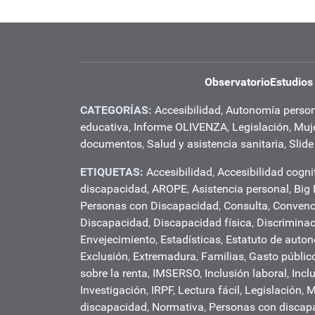
Observatorio
Estudios
CATEGORÍAS:
Accesibilidad
,
Autonomía perso
educativa
,
Informe OLIVENZA
,
Legislación
,
Muj
documentos
,
Salud y asistencia sanitaria
,
Slide
ETIQUETAS:
Accesibilidad
,
Accesibilidad cogni
discapacidad
,
AROPE
,
Asistencia personal
,
Big
Personas con Discapacidad
,
Consulta
,
Convenc
Discapacidad
,
Discapacidad física
,
Discrimina
Envejecimiento
,
Estadísticas
,
Estatuto de auto
Exclusión
,
Extremadura
,
Familias
,
Gasto públic
sobre la renta
,
IMSERSO
,
Inclusión laboral
,
Incl
Investigación
,
IRPF
,
Lectura fácil
,
Legislación
,
M
discapacidad
,
Normativa
,
Personas con discap