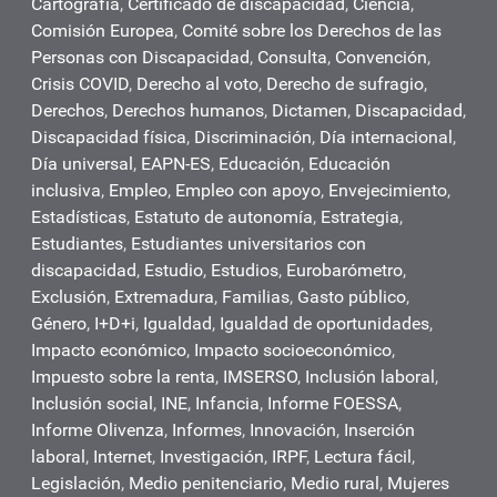
Cartografía
,
Certificado de discapacidad
,
Ciencia
,
Comisión Europea
,
Comité sobre los Derechos de las
Personas con Discapacidad
,
Consulta
,
Convención
,
Crisis COVID
,
Derecho al voto
,
Derecho de sufragio
,
Derechos
,
Derechos humanos
,
Dictamen
,
Discapacidad
,
Discapacidad física
,
Discriminación
,
Día internacional
,
Día universal
,
EAPN-ES
,
Educación
,
Educación
inclusiva
,
Empleo
,
Empleo con apoyo
,
Envejecimiento
,
Estadísticas
,
Estatuto de autonomía
,
Estrategia
,
Estudiantes
,
Estudiantes universitarios con
discapacidad
,
Estudio
,
Estudios
,
Eurobarómetro
,
Exclusión
,
Extremadura
,
Familias
,
Gasto público
,
Género
,
I+D+i
,
Igualdad
,
Igualdad de oportunidades
,
Impacto económico
,
Impacto socioeconómico
,
Impuesto sobre la renta
,
IMSERSO
,
Inclusión laboral
,
Inclusión social
,
INE
,
Infancia
,
Informe FOESSA
,
Informe Olivenza
,
Informes
,
Innovación
,
Inserción
laboral
,
Internet
,
Investigación
,
IRPF
,
Lectura fácil
,
Legislación
,
Medio penitenciario
,
Medio rural
,
Mujeres