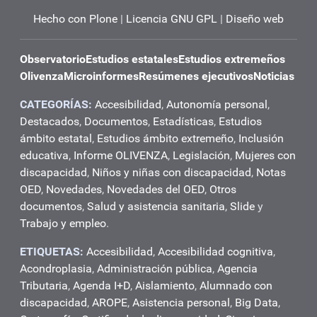
Hecho con Plone
|
Licencia GNU GPL
|
Diseño web
Observatorio
Estudios estatales
Estudios extremeños
Olivenza
Microinformes
Resúmenes ejecutivos
Noticias
CATEGORÍAS:
Accesibilidad
,
Autonomía personal
,
Destacados
,
Documentos
,
Estadísticas
,
Estudios
ámbito estatal
,
Estudios ámbito extremeño
,
Inclusión
educativa
,
Informe OLIVENZA
,
Legislación
,
Mujeres con
discapacidad
,
Niños y niñas con discapacidad
,
Notas
OED
,
Novedades
,
Novedades del OED
,
Otros
documentos
,
Salud y asistencia sanitaria
,
Slide
y
Trabajo y empleo
.
ETIQUETAS:
Accesibilidad
,
Accesibilidad cognitiva
,
Acondroplasia
,
Administración pública
,
Agencia
Tributaria
,
Agenda I+D
,
Aislamiento
,
Alumnado con
discapacidad
,
AROPE
,
Asistencia personal
,
Big Data
,