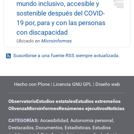
mundo inclusivo, accesible y
sostenible después del COVID-
19 por, para y con las personas
con discapacidad
Ubicado en
Microinformes
Suscribirse a una fuente RSS siempre actualizada.
Hecho con Plone
|
Licencia GNU GPL
|
Diseño web
Observatorio
Estudios estatales
Estudios extremeños
Olivenza
Microinformes
Resúmenes ejecutivos
Noticias
CATEGORÍAS:
Accesibilidad
,
Autonomía personal
,
Destacados
,
Documentos
,
Estadísticas
,
Estudios