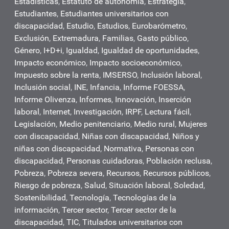
Estadísticas
,
Estatuto de autonomía
,
Estrategia
,
Estudiantes
,
Estudiantes universitarios con
discapacidad
,
Estudio
,
Estudios
,
Eurobarómetro
,
Exclusión
,
Extremadura
,
Familias
,
Gasto público
,
Género
,
I+D+i
,
Igualdad
,
Igualdad de oportunidades
,
Impacto económico
,
Impacto socioeconómico
,
Impuesto sobre la renta
,
IMSERSO
,
Inclusión laboral
,
Inclusión social
,
INE
,
Infancia
,
Informe FOESSA
,
Informe Olivenza
,
Informes
,
Innovación
,
Inserción
laboral
,
Internet
,
Investigación
,
IRPF
,
Lectura fácil
,
Legislación
,
Medio penitenciario
,
Medio rural
,
Mujeres
con discapacidad
,
Niñas con discapacidad
,
Niños y
niñas con discapacidad
,
Normativa
,
Personas con
discapacidad
,
Personas cuidadoras
,
Población reclusa
,
Pobreza
,
Pobreza severa
,
Recursos
,
Recursos públicos
,
Riesgo de pobreza
,
Salud
,
Situación laboral
,
Soledad
,
Sostenibilidad
,
Tecnología
,
Tecnologías de la
información
,
Tercer sector
,
Tercer sector de la
discapacidad
,
TIC
,
Titulados universitarios con