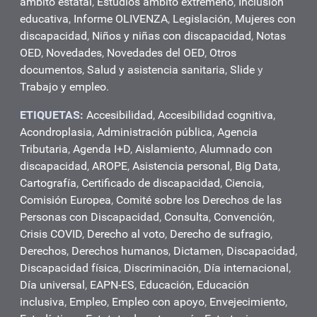
ámbito estatal
,
Estudios ámbito extremeño
,
Inclusión
educativa
,
Informe OLIVENZA
,
Legislación
,
Mujeres con
discapacidad
,
Niños y niñas con discapacidad
,
Notas
OED
,
Novedades
,
Novedades del OED
,
Otros
documentos
,
Salud y asistencia sanitaria
,
Slide
y
Trabajo y empleo
.
ETIQUETAS:
Accesibilidad
,
Accesibilidad cognitiva
,
Acondroplasia
,
Administración pública
,
Agencia
Tributaria
,
Agenda I+D
,
Aislamiento
,
Alumnado con
discapacidad
,
AROPE
,
Asistencia personal
,
Big Data
,
Cartografía
,
Certificado de discapacidad
,
Ciencia
,
Comisión Europea
,
Comité sobre los Derechos de las
Personas con Discapacidad
,
Consulta
,
Convención
,
Crisis COVID
,
Derecho al voto
,
Derecho de sufragio
,
Derechos
,
Derechos humanos
,
Dictamen
,
Discapacidad
,
Discapacidad física
,
Discriminación
,
Día internacional
,
Día universal
,
EAPN-ES
,
Educación
,
Educación
inclusiva
,
Empleo
,
Empleo con apoyo
,
Envejecimiento
,