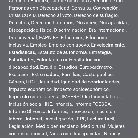
Comisión Europea
,
Comité sobre los Derechos de las
Personas con Discapacidad
,
Consulta
,
Convención
,
Crisis COVID
,
Derecho al voto
,
Derecho de sufragio
,
Derechos
,
Derechos humanos
,
Dictamen
,
Discapacidad
,
Discapacidad física
,
Discriminación
,
Día internacional
,
Día universal
,
EAPN-ES
,
Educación
,
Educación
inclusiva
,
Empleo
,
Empleo con apoyo
,
Envejecimiento
,
Estadísticas
,
Estatuto de autonomía
,
Estrategia
,
Estudiantes
,
Estudiantes universitarios con
discapacidad
,
Estudio
,
Estudios
,
Eurobarómetro
,
Exclusión
,
Extremadura
,
Familias
,
Gasto público
,
Género
,
I+D+i
,
Igualdad
,
Igualdad de oportunidades
,
Impacto económico
,
Impacto socioeconómico
,
Impuesto sobre la renta
,
IMSERSO
,
Inclusión laboral
,
Inclusión social
,
INE
,
Infancia
,
Informe FOESSA
,
Informe Olivenza
,
Informes
,
Innovación
,
Inserción
laboral
,
Internet
,
Investigación
,
IRPF
,
Lectura fácil
,
Legislación
,
Medio penitenciario
,
Medio rural
,
Mujeres
con discapacidad
,
Niñas con discapacidad
,
Niños y