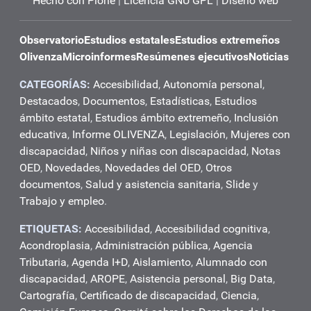
Hecho con Plone
|
Licencia GNU GPL
|
Diseño web
Observatorio
Estudios estatales
Estudios extremeños
Olivenza
Microinformes
Resúmenes ejecutivos
Noticias
CATEGORÍAS:
Accesibilidad
,
Autonomía personal
,
Destacados
,
Documentos
,
Estadísticas
,
Estudios
ámbito estatal
,
Estudios ámbito extremeño
,
Inclusión
educativa
,
Informe OLIVENZA
,
Legislación
,
Mujeres con
discapacidad
,
Niños y niñas con discapacidad
,
Notas
OED
,
Novedades
,
Novedades del OED
,
Otros
documentos
,
Salud y asistencia sanitaria
,
Slide
y
Trabajo y empleo
.
ETIQUETAS:
Accesibilidad
,
Accesibilidad cognitiva
,
Acondroplasia
,
Administración pública
,
Agencia
Tributaria
,
Agenda I+D
,
Aislamiento
,
Alumnado con
discapacidad
,
AROPE
,
Asistencia personal
,
Big Data
,
Cartografía
,
Certificado de discapacidad
,
Ciencia
,