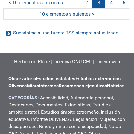
<
10 elementos anteriores
1
2
3
4
5
(actual)
10 elementos siguientes
>
Suscribirse a una fuente RSS siempre actualizada.
Hecho con Plone
|
Licencia GNU GPL
|
Diseño web
Observatorio
Estudios estatales
Estudios extremeños
Olivenza
Microinformes
Resúmenes ejecutivos
Noticias
CATEGORÍAS:
Accesibilidad
,
Autonomía personal
,
Destacados
,
Documentos
,
Estadísticas
,
Estudios
ámbito estatal
,
Estudios ámbito extremeño
,
Inclusión
educativa
,
Informe OLIVENZA
,
Legislación
,
Mujeres con
discapacidad
,
Niños y niñas con discapacidad
,
Notas
OED
,
Novedades
,
Novedades del OED
,
Otros