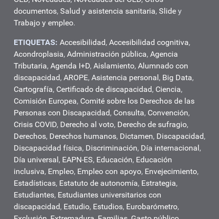
documentos
,
Salud y asistencia sanitaria
,
Slide
y
Trabajo y empleo
.
ETIQUETAS:
Accesibilidad
,
Accesibilidad cognitiva
,
Acondroplasia
,
Administración pública
,
Agencia
Tributaria
,
Agenda I+D
,
Aislamiento
,
Alumnado con
discapacidad
,
AROPE
,
Asistencia personal
,
Big Data
,
Cartografía
,
Certificado de discapacidad
,
Ciencia
,
Comisión Europea
,
Comité sobre los Derechos de las
Personas con Discapacidad
,
Consulta
,
Convención
,
Crisis COVID
,
Derecho al voto
,
Derecho de sufragio
,
Derechos
,
Derechos humanos
,
Dictamen
,
Discapacidad
,
Discapacidad física
,
Discriminación
,
Día internacional
,
Día universal
,
EAPN-ES
,
Educación
,
Educación
inclusiva
,
Empleo
,
Empleo con apoyo
,
Envejecimiento
,
Estadísticas
,
Estatuto de autonomía
,
Estrategia
,
Estudiantes
,
Estudiantes universitarios con
discapacidad
,
Estudio
,
Estudios
,
Eurobarómetro
,
Exclusión
,
Extremadura
,
Familias
,
Gasto público
,