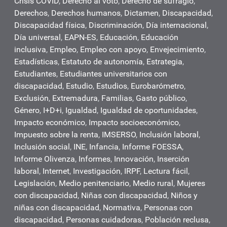
Crisis COVID
,
Derecho al voto
,
Derecho de sufragio
,
Derechos
,
Derechos humanos
,
Dictamen
,
Discapacidad
,
Discapacidad física
,
Discriminación
,
Día internacional
,
Día universal
,
EAPN-ES
,
Educación
,
Educación
inclusiva
,
Empleo
,
Empleo con apoyo
,
Envejecimiento
,
Estadísticas
,
Estatuto de autonomía
,
Estrategia
,
Estudiantes
,
Estudiantes universitarios con
discapacidad
,
Estudio
,
Estudios
,
Eurobarómetro
,
Exclusión
,
Extremadura
,
Familias
,
Gasto público
,
Género
,
I+D+i
,
Igualdad
,
Igualdad de oportunidades
,
Impacto económico
,
Impacto socioeconómico
,
Impuesto sobre la renta
,
IMSERSO
,
Inclusión laboral
,
Inclusión social
,
INE
,
Infancia
,
Informe FOESSA
,
Informe Olivenza
,
Informes
,
Innovación
,
Inserción
laboral
,
Internet
,
Investigación
,
IRPF
,
Lectura fácil
,
Legislación
,
Medio penitenciario
,
Medio rural
,
Mujeres
con discapacidad
,
Niñas con discapacidad
,
Niños y
niñas con discapacidad
,
Normativa
,
Personas con
discapacidad
,
Personas cuidadoras
,
Población reclusa
,