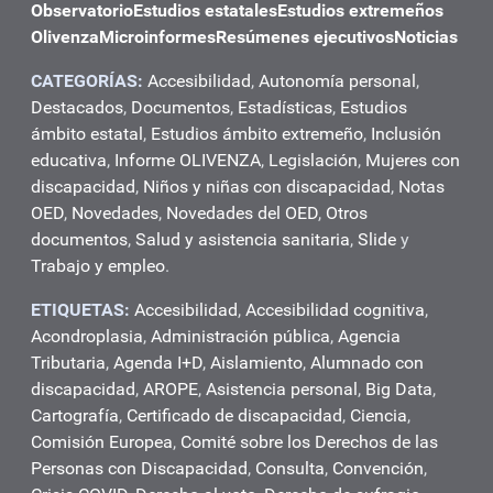
Observatorio
Estudios estatales
Estudios extremeños
Olivenza
Microinformes
Resúmenes ejecutivos
Noticias
CATEGORÍAS:
Accesibilidad
,
Autonomía personal
,
Destacados
,
Documentos
,
Estadísticas
,
Estudios
ámbito estatal
,
Estudios ámbito extremeño
,
Inclusión
educativa
,
Informe OLIVENZA
,
Legislación
,
Mujeres con
discapacidad
,
Niños y niñas con discapacidad
,
Notas
OED
,
Novedades
,
Novedades del OED
,
Otros
documentos
,
Salud y asistencia sanitaria
,
Slide
y
Trabajo y empleo
.
ETIQUETAS:
Accesibilidad
,
Accesibilidad cognitiva
,
Acondroplasia
,
Administración pública
,
Agencia
Tributaria
,
Agenda I+D
,
Aislamiento
,
Alumnado con
discapacidad
,
AROPE
,
Asistencia personal
,
Big Data
,
Cartografía
,
Certificado de discapacidad
,
Ciencia
,
Comisión Europea
,
Comité sobre los Derechos de las
Personas con Discapacidad
,
Consulta
,
Convención
,