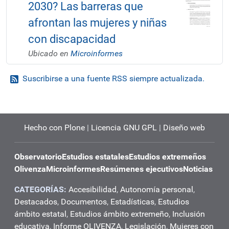
2030? Las barreras que
afrontan las mujeres y niñas
con discapacidad
Ubicado en
Microinformes
Suscribirse a una fuente RSS siempre actualizada.
Hecho con Plone
|
Licencia GNU GPL
|
Diseño web
Observatorio
Estudios estatales
Estudios extremeños
Olivenza
Microinformes
Resúmenes ejecutivos
Noticias
CATEGORÍAS:
Accesibilidad
,
Autonomía personal
,
Destacados
,
Documentos
,
Estadísticas
,
Estudios
ámbito estatal
,
Estudios ámbito extremeño
,
Inclusión
educativa
,
Informe OLIVENZA
,
Legislación
,
Mujeres con