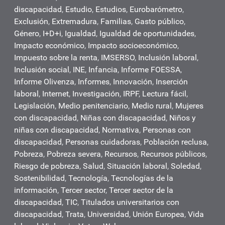
discapacidad
,
Estudio
,
Estudios
,
Eurobarómetro
,
Exclusión
,
Extremadura
,
Familias
,
Gasto público
,
Género
,
I+D+i
,
Igualdad
,
Igualdad de oportunidades
,
Impacto económico
,
Impacto socioeconómico
,
Impuesto sobre la renta
,
IMSERSO
,
Inclusión laboral
,
Inclusión social
,
INE
,
Infancia
,
Informe FOESSA
,
Informe Olivenza
,
Informes
,
Innovación
,
Inserción
laboral
,
Internet
,
Investigación
,
IRPF
,
Lectura fácil
,
Legislación
,
Medio penitenciario
,
Medio rural
,
Mujeres
con discapacidad
,
Niñas con discapacidad
,
Niños y
niñas con discapacidad
,
Normativa
,
Personas con
discapacidad
,
Personas cuidadoras
,
Población reclusa
,
Pobreza
,
Pobreza severa
,
Recursos
,
Recursos públicos
,
Riesgo de pobreza
,
Salud
,
Situación laboral
,
Soledad
,
Sostenibilidad
,
Tecnología
,
Tecnologías de la
información
,
Tercer sector
,
Tercer sector de la
discapacidad
,
TIC
,
Titulados universitarios con
discapacidad
,
Trata
,
Universidad
,
Unión Europea
,
Vida