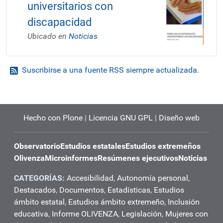
universitarios con
discapacidad
Ubicado en
Noticias
Suscribirse a una fuente RSS siempre actualizada.
Hecho con Plone
|
Licencia GNU GPL
|
Diseño web
Observatorio
Estudios estatales
Estudios extremeños
Olivenza
Microinformes
Resúmenes ejecutivos
Noticias
CATEGORÍAS:
Accesibilidad
,
Autonomía personal
,
Destacados
,
Documentos
,
Estadísticas
,
Estudios
ámbito estatal
,
Estudios ámbito extremeño
,
Inclusión
educativa
,
Informe OLIVENZA
,
Legislación
,
Mujeres con