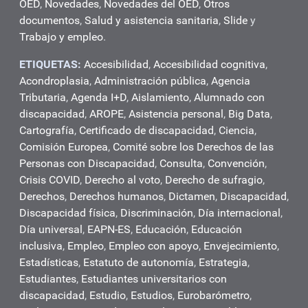
OED
,
Novedades
,
Novedades del OED
,
Otros
documentos
,
Salud y asistencia sanitaria
,
Slide
y
Trabajo y empleo
.
ETIQUETAS:
Accesibilidad
,
Accesibilidad cognitiva
,
Acondroplasia
,
Administración pública
,
Agencia
Tributaria
,
Agenda I+D
,
Aislamiento
,
Alumnado con
discapacidad
,
AROPE
,
Asistencia personal
,
Big Data
,
Cartografía
,
Certificado de discapacidad
,
Ciencia
,
Comisión Europea
,
Comité sobre los Derechos de las
Personas con Discapacidad
,
Consulta
,
Convención
,
Crisis COVID
,
Derecho al voto
,
Derecho de sufragio
,
Derechos
,
Derechos humanos
,
Dictamen
,
Discapacidad
,
Discapacidad física
,
Discriminación
,
Día internacional
,
Día universal
,
EAPN-ES
,
Educación
,
Educación
inclusiva
,
Empleo
,
Empleo con apoyo
,
Envejecimiento
,
Estadísticas
,
Estatuto de autonomía
,
Estrategia
,
Estudiantes
,
Estudiantes universitarios con
discapacidad
,
Estudio
,
Estudios
,
Eurobarómetro
,