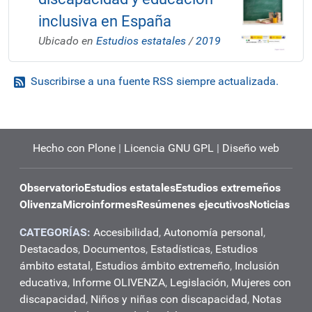
inclusiva en España
Ubicado en
Estudios estatales
/
2019
Suscribirse a una fuente RSS siempre actualizada.
Hecho con Plone
|
Licencia GNU GPL
|
Diseño web
Observatorio
Estudios estatales
Estudios extremeños
Olivenza
Microinformes
Resúmenes ejecutivos
Noticias
CATEGORÍAS:
Accesibilidad
,
Autonomía personal
,
Destacados
,
Documentos
,
Estadísticas
,
Estudios
ámbito estatal
,
Estudios ámbito extremeño
,
Inclusión
educativa
,
Informe OLIVENZA
,
Legislación
,
Mujeres con
discapacidad
,
Niños y niñas con discapacidad
,
Notas