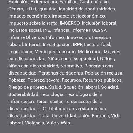
Exclusión
,
Extremadura
,
Familias
,
Gasto público
,
Género
,
I+D+i
,
Igualdad
,
Igualdad de oportunidades
,
Impacto económico
,
Impacto socioeconómico
,
Impuesto sobre la renta
,
IMSERSO
,
Inclusión laboral
,
Inclusión social
,
INE
,
Infancia
,
Informe FOESSA
,
Informe Olivenza
,
Informes
,
Innovación
,
Inserción
laboral
,
Internet
,
Investigación
,
IRPF
,
Lectura fácil
,
Legislación
,
Medio penitenciario
,
Medio rural
,
Mujeres
con discapacidad
,
Niñas con discapacidad
,
Niños y
niñas con discapacidad
,
Normativa
,
Personas con
discapacidad
,
Personas cuidadoras
,
Población reclusa
,
Pobreza
,
Pobreza severa
,
Recursos
,
Recursos públicos
,
Riesgo de pobreza
,
Salud
,
Situación laboral
,
Soledad
,
Sostenibilidad
,
Tecnología
,
Tecnologías de la
información
,
Tercer sector
,
Tercer sector de la
discapacidad
,
TIC
,
Titulados universitarios con
discapacidad
,
Trata
,
Universidad
,
Unión Europea
,
Vida
laboral
,
Violencia
,
Voto
y
Web
.