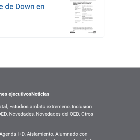
me de Down en
es ejecutivos
Noticias
atal
,
Estudios ámbito extremeño
,
Inclusión
OED
,
Novedades
,
Novedades del OED
,
Otros
Agenda I+D
,
Aislamiento
,
Alumnado con