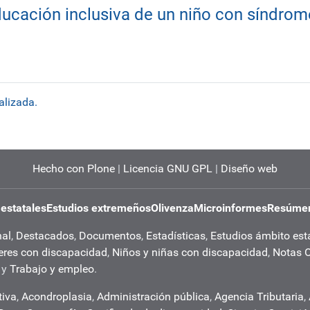
educación inclusiva de un niño con síndro
alizada.
Hecho con Plone
|
Licencia GNU GPL
|
Diseño web
 estatales
Estudios extremeños
Olivenza
Microinformes
Resúmen
nal
,
Destacados
,
Documentos
,
Estadísticas
,
Estudios ámbito est
eres con discapacidad
,
Niños y niñas con discapacidad
,
Notas 
y
Trabajo y empleo
.
tiva
,
Acondroplasia
,
Administración pública
,
Agencia Tributaria
,