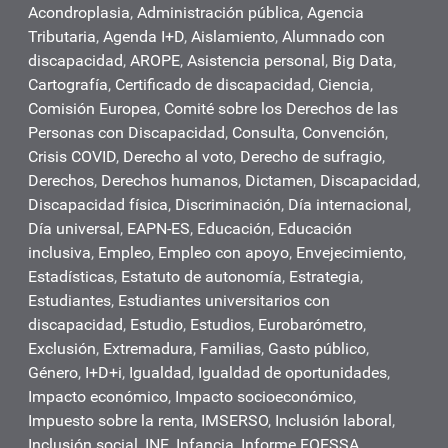
Acondroplasia
,
Administración pública
,
Agencia
Tributaria
,
Agenda I+D
,
Aislamiento
,
Alumnado con
discapacidad
,
AROPE
,
Asistencia personal
,
Big Data
,
Cartografía
,
Certificado de discapacidad
,
Ciencia
,
Comisión Europea
,
Comité sobre los Derechos de las
Personas con Discapacidad
,
Consulta
,
Convención
,
Crisis COVID
,
Derecho al voto
,
Derecho de sufragio
,
Derechos
,
Derechos humanos
,
Dictamen
,
Discapacidad
,
Discapacidad física
,
Discriminación
,
Día internacional
,
Día universal
,
EAPN-ES
,
Educación
,
Educación
inclusiva
,
Empleo
,
Empleo con apoyo
,
Envejecimiento
,
Estadísticas
,
Estatuto de autonomía
,
Estrategia
,
Estudiantes
,
Estudiantes universitarios con
discapacidad
,
Estudio
,
Estudios
,
Eurobarómetro
,
Exclusión
,
Extremadura
,
Familias
,
Gasto público
,
Género
,
I+D+i
,
Igualdad
,
Igualdad de oportunidades
,
Impacto económico
,
Impacto socioeconómico
,
Impuesto sobre la renta
,
IMSERSO
,
Inclusión laboral
,
Inclusión social
,
INE
,
Infancia
,
Informe FOESSA
,