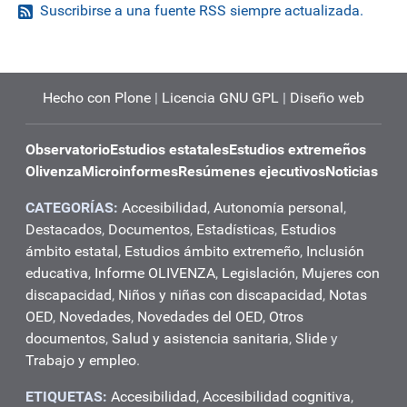
Suscribirse a una fuente RSS siempre actualizada.
Hecho con Plone
|
Licencia GNU GPL
|
Diseño web
Observatorio
Estudios estatales
Estudios extremeños
Olivenza
Microinformes
Resúmenes ejecutivos
Noticias
CATEGORÍAS:
Accesibilidad
,
Autonomía personal
,
Destacados
,
Documentos
,
Estadísticas
,
Estudios
ámbito estatal
,
Estudios ámbito extremeño
,
Inclusión
educativa
,
Informe OLIVENZA
,
Legislación
,
Mujeres con
discapacidad
,
Niños y niñas con discapacidad
,
Notas
OED
,
Novedades
,
Novedades del OED
,
Otros
documentos
,
Salud y asistencia sanitaria
,
Slide
y
Trabajo y empleo
.
ETIQUETAS:
Accesibilidad
,
Accesibilidad cognitiva
,