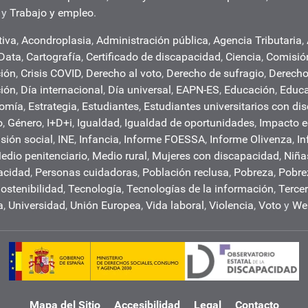
y
Trabajo y empleo
.
tiva
,
Acondroplasia
,
Administración pública
,
Agencia Tributaria
,
 Data
,
Cartografía
,
Certificado de discapacidad
,
Ciencia
,
Comisió
ión
,
Crisis COVID
,
Derecho al voto
,
Derecho de sufragio
,
Derech
ción
,
Día internacional
,
Día universal
,
EAPN-ES
,
Educación
,
Educa
nomía
,
Estrategia
,
Estudiantes
,
Estudiantes universitarios con di
o
,
Género
,
I+D+i
,
Igualdad
,
Igualdad de oportunidades
,
Impacto 
usión social
,
INE
,
Infancia
,
Informe FOESSA
,
Informe Olivenza
,
In
edio penitenciario
,
Medio rural
,
Mujeres con discapacidad
,
Niña
acidad
,
Personas cuidadoras
,
Población reclusa
,
Pobreza
,
Pobre
ostenibilidad
,
Tecnología
,
Tecnologías de la información
,
Tercer
a
,
Universidad
,
Unión Europea
,
Vida laboral
,
Violencia
,
Voto
y
We
Mapa del Sitio
Accesibilidad
Legal
Contacto