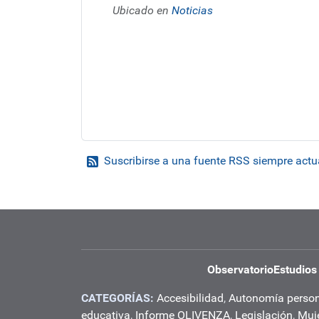
Ubicado en
Noticias
Suscribirse a una fuente RSS siempre actu
Observatorio
Estudios
CATEGORÍAS:
Accesibilidad
,
Autonomía perso
educativa
,
Informe OLIVENZA
,
Legislación
,
Muj