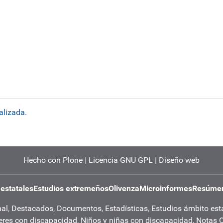
alizada.
Hecho con Plone
|
Licencia GNU GPL
|
Diseño web
 estatales
Estudios extremeños
Olivenza
Microinformes
Resúmen
nal
,
Destacados
,
Documentos
,
Estadísticas
,
Estudios ámbito est
eres con discapacidad
,
Niños y niñas con discapacidad
,
Notas 