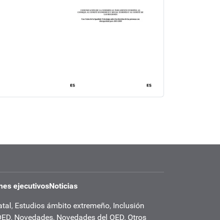
es ejecutivos
Noticias
atal
,
Estudios ámbito extremeño
,
Inclusión
OED
,
Novedades
,
Novedades del OED
,
Otros