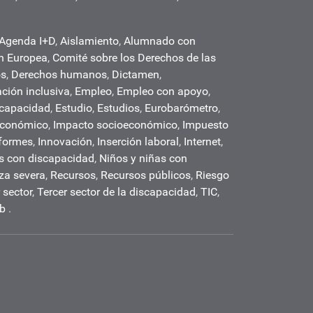
Agenda I+D
,
Aislamiento
,
Alumnado con
n Europea
,
Comité sobre los Derechos de las
os
,
Derechos humanos
,
Dictamen
,
ción inclusiva
,
Empleo
,
Empleo con apoyo
,
scapacidad
,
Estudio
,
Estudios
,
Eurobarómetro
,
económico
,
Impacto socioeconómico
,
Impuesto
formes
,
Innovación
,
Inserción laboral
,
Internet
,
s con discapacidad
,
Niños y niñas con
za severa
,
Recursos
,
Recursos públicos
,
Riesgo
 sector
,
Tercer sector de la discapacidad
,
TIC
,
b
.