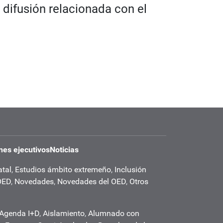
 difusión relacionada con el
es ejecutivos
Noticias
atal
,
Estudios ámbito extremeño
,
Inclusión
OED
,
Novedades
,
Novedades del OED
,
Otros
Agenda I+D
,
Aislamiento
,
Alumnado con