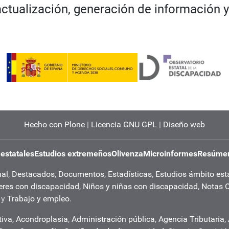
actualización, generación de información y
Hecho con Plone
|
Licencia GNU GPL
|
Diseño web
 estatales
Estudios extremeños
Olivenza
Microinformes
Resúmen
nal
,
Destacados
,
Documentos
,
Estadísticas
,
Estudios ámbito est
eres con discapacidad
,
Niños y niñas con discapacidad
,
Notas 
y
Trabajo y empleo
.
tiva
,
Acondroplasia
,
Administración pública
,
Agencia Tributaria
,